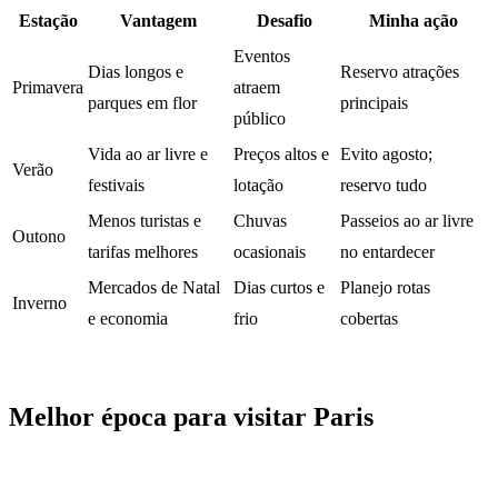
Estação
Vantagem
Desafio
Minha ação
Eventos
Dias longos e
Reservo atrações
Primavera
atraem
parques em flor
principais
público
Vida ao ar livre e
Preços altos e
Evito agosto;
Verão
festivais
lotação
reservo tudo
Menos turistas e
Chuvas
Passeios ao ar livre
Outono
tarifas melhores
ocasionais
no entardecer
Mercados de Natal
Dias curtos e
Planejo rotas
Inverno
e economia
frio
cobertas
Melhor época para visitar Paris