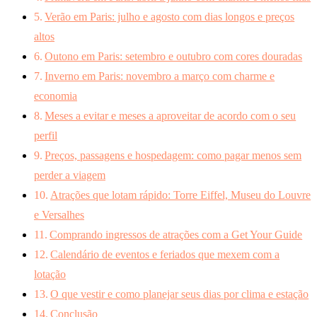
Verão em Paris: julho e agosto com dias longos e preços
altos
Outono em Paris: setembro e outubro com cores douradas
Inverno em Paris: novembro a março com charme e
economia
Meses a evitar e meses a aproveitar de acordo com o seu
perfil
Preços, passagens e hospedagem: como pagar menos sem
perder a viagem
Atrações que lotam rápido: Torre Eiffel, Museu do Louvre
e Versalhes
Comprando ingressos de atrações com a Get Your Guide
Calendário de eventos e feriados que mexem com a
lotação
O que vestir e como planejar seus dias por clima e estação
Conclusão