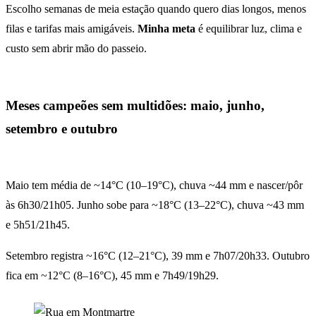
Escolho semanas de meia estação quando quero dias longos, menos
filas e tarifas mais amigáveis.
Minha meta
é equilibrar luz, clima e
custo sem abrir mão do passeio.
Meses campeões sem multidões: maio, junho,
setembro e outubro
Maio tem média de ~14°C (10–19°C), chuva ~44 mm e nascer/pôr
às 6h30/21h05. Junho sobe para ~18°C (13–22°C), chuva ~43 mm
e 5h51/21h45.
Setembro registra ~16°C (12–21°C), 39 mm e 7h07/20h33. Outubro
fica em ~12°C (8–16°C), 45 mm e 7h49/19h29.