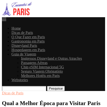
Home
Dicas de Paris
O Que Fazer em Paris
Gastronomia em Paris
Disneyland Paris
Hospedagem em Paris
Guia de Viagem
Ingtressos Disneyland e Outras Atrações
Passagens Aéreas
Chip eSIM Internacional 5G
Seguro Viagem Obrigatório
Melhores Hotéis em Paris
Webstories
Pesquisar
Dicas de Paris
Qual a Melhor Época para Visitar Paris