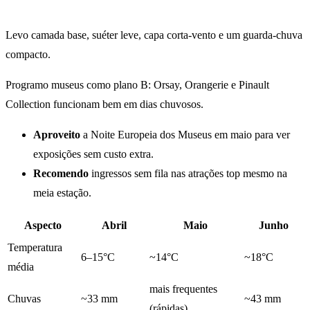
Levo camada base, suéter leve, capa corta-vento e um guarda-chuva
compacto.
Programo museus como plano B: Orsay, Orangerie e Pinault
Collection funcionam bem em dias chuvosos.
Aproveito
a Noite Europeia dos Museus em maio para ver
exposições sem custo extra.
Recomendo
ingressos sem fila nas atrações top mesmo na
meia estação.
Aspecto
Abril
Maio
Junho
Temperatura
6–15°C
~14°C
~18°C
média
mais frequentes
Chuvas
~33 mm
~43 mm
(rápidas)