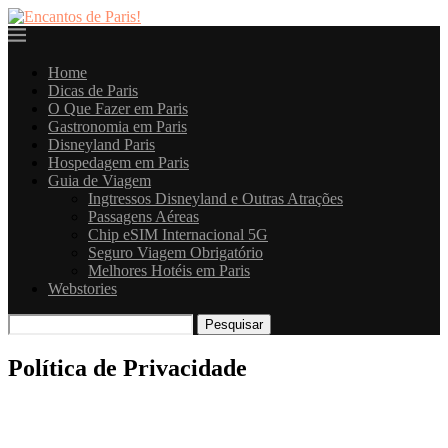
Home
Dicas de Paris
O Que Fazer em Paris
Gastronomia em Paris
Disneyland Paris
Hospedagem em Paris
Guia de Viagem
Ingtressos Disneyland e Outras Atrações
Passagens Aéreas
Chip eSIM Internacional 5G
Seguro Viagem Obrigatório
Melhores Hotéis em Paris
Webstories
Pesquisar
Política de Privacidade