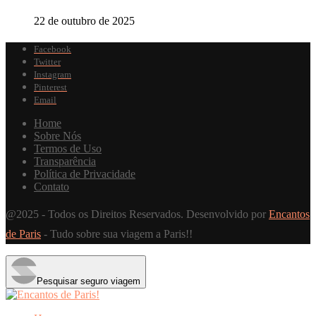
22 de outubro de 2025
Facebook
Twitter
Instagram
Pinterest
Email
Home
Sobre Nós
Termos de Uso
Transparência
Política de Privacidade
Contato
@2025 - Todos os Direitos Reservados. Desenvolvido por
Encantos
de Paris
- Tudo sobre sua viagem a Paris!!
Pesquisar seguro viagem