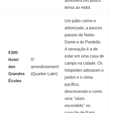
atmosfera um pouco
tensa ao redor.
Um pátio calmo e
arborizado, a poucos
passos de Notre-
Dame e do Panteão.
A sensação é a de
€300:
estar em uma casa de
Hotel
5º
campo na cidade. Os
des
arrondissement
hóspedes adoraram o
Grandes
(Quartier Latin)
jardim e o clima
Écoles
pacífico,
descrevendo-o como
uma "oásis
escondido" no
coração de Paris.