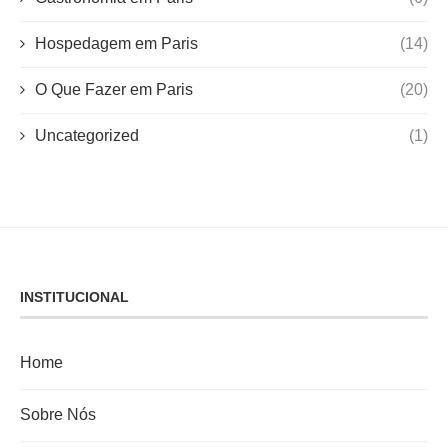
Contato
ARTIGOS RECENTES
Torre Eiffel em Paris: Como Comprar
Ingressos e Guia Completo para
Visitar a Dama de Ferro [2026]
23 de julho de 2026
Montmartre em Paris: Guia Completo
com Roteiro, Arte e Cinema
21 de dezembro de 2025
Os 7 Hotéis em Paris Mais Bem
Avaliados Pelos Viajantes
15 de dezembro de 2025