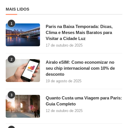
Réveillon em Paris 2025: onde
celebrar, o que fazer e melhores
lugares para comemorar o Ano Novo
22 de outubro de 2025
Categorias
Dicas de Paris
(39)
Disneyland Paris
(14)
Gastronomia em Paris
(6)
Hospedagem em Paris
(14)
O Que Fazer em Paris
(20)