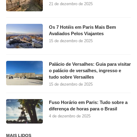
2
Airalo eSIM: Como economizar no
seu chip internacional com 10% de
desconto
19 de agosto de 2025
3
Quanto Custa uma Viagem para Paris:
Guia Completo
12 de outubro de 2025
4
Onde Comprar em Montmartre: Lojas,
Boutiques, Souvenirs e Dicas
Imperdíveis
1 de dezembro de 2025
5
Réveillon em Paris 2025: onde
celebrar, o que fazer e melhores